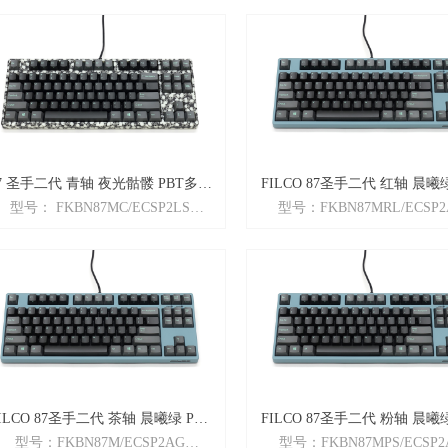
代
颜色： 夜光骷髅
颜色： 黑色
特性： 英语ASCII配列 + Cher
语ASCII配列 + Cherry银轴
+ 全键无冲突 + 迷你87键 无
 N-key rollover全键无冲突 + 全新二
代
 圣手二代 青轴 夜光骷髅 PBT多媒
FILCO 87圣手二代 红轴 晨曦绿
型号： FKBN87MC/ECSP2LS
型号：FKBN87MRL/ECSP2
体版
多媒体版 机械键盘
商品名：Majestouch「87圣手二代」
商品名： Majestouch2「圣
颜色： 夜光骷髅
二代
性： 英语ASCII配列 + Cherry青轴
颜色： 晨曦绿
+ 全键无冲突 + 迷你87键 无数字区
特性： 英语ASCII配列 + Cher
+ N-key rollover全键无冲突 
代
重量：980g
尺寸：357×137×37mm
ILCO 87圣手二代 茶轴 晨曦绿 PBT
FILCO 87圣手二代 粉轴 晨曦绿
型号：FKBN87M/ECSP2AG
型号：FKBN87MPS/ECSP2
多媒体版 机械键盘
多媒体版 机械键盘