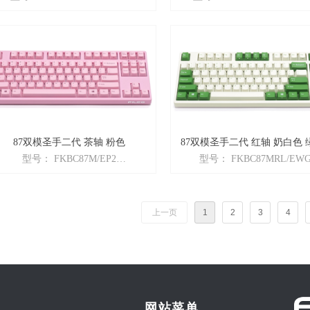
商品名： Majestouch2「圣手系列」
商品名： Majestouch2「圣
二代
二代
颜色： 晨曦绿
颜色： 晨曦绿
性： 英语ASCII配列 + Cherry茶轴
特性： 英语ASCII配列 + Cher
 N-key rollover全键无冲突 + 全新二
+ N-key rollover全键无冲突 
代
代
重量：980g
重量：980g
尺寸：357×137×37mm
尺寸：357×137×37mm
87双模圣手二代 茶轴 粉色
87双模圣手二代 红轴 奶白色 
型号： FKBC87M/EP2
型号： FKBC87MRL/EWG
商品名： Majestouch Convertible
商品名： Majestouch Converti
2「87圣手二代」 蓝牙有线双模版
2「87圣手二代」 蓝牙有线
颜色： 粉色
颜色： 奶白色绿键帽
上一页
1
2
3
4
性： 英语ASCII配列 + Cherry轴 +
特性： 英语ASCII配列 + Cherr
蓝牙/有线双模 + 多媒体功能
蓝牙/有线双模 + 多媒体功
网站菜单