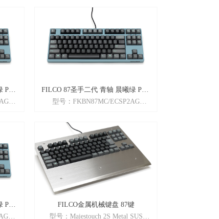
颜色： 夜光骷髅
ry红轴
特性： 英语ASCII配列 + Cherry茶轴
数字区
+ 全键无冲突 + 迷你87键 无数字区
 PBT
FILCO 87圣手二代 青轴 晨曦绿 PBT
AG
型号：FKBN87MC/ECSP2AG
多媒体版 机械键盘
手系列」
商品名： Majestouch2「圣手系列」
二代
颜色： 晨曦绿
ry红轴
特性： 英语ASCII配列 + Cherry青轴
+ 全新二
+ N-key rollover全键无冲突 + 全新二
代
重量：980g
尺寸：357×137×37mm
 PBT
FILCO金属机械键盘 87键
AG
型号：Majestouch 2S Metal SUS