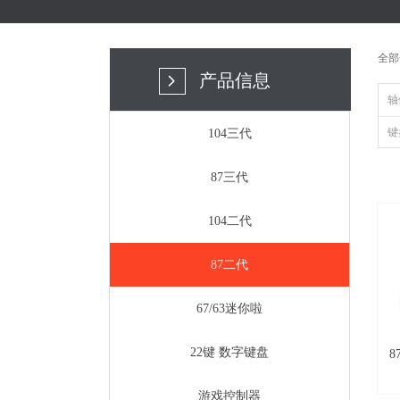
全部
产品信息
넲
轴
键
104三代
87三代
104二代
87二代
67/63迷你啦
22键 数字键盘
商
游戏控制器