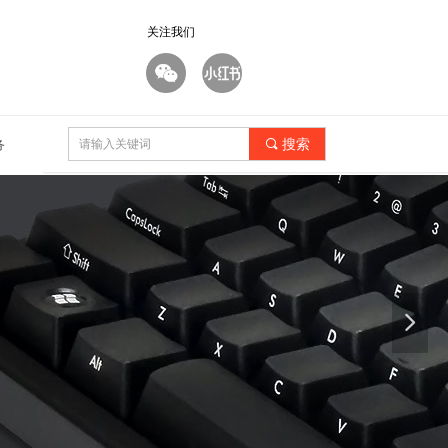
关注我们
끠
搜索
务
넲