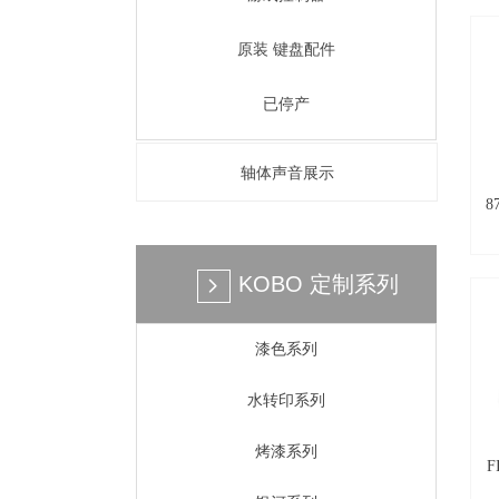
原装 键盘配件
特性： 英
+
已停产
轴体声音展示
87
KOBO 定制系列
넲
特
漆色系列
水转印系列
烤漆系列
F