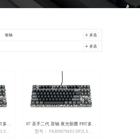
银轴
ꄸ
多选
ꄸ
多选
87 圣手二代 茶轴 夜光骷髅 PBT多媒
2LS
型号： FKBN87M/ECSP2LS
体版
手二代」
商品名：Majestouch「87圣手二代」