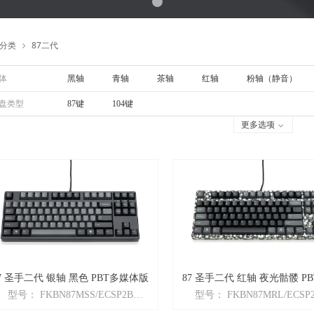
分类
87二代
ꁇ
体
黑轴
青轴
茶轴
红轴
粉轴（静音）
盘类型
87键
104键
更多选项
ꀁ
87 圣手二代 银轴 黑色 PBT多媒体版
87 圣手二代 红轴 夜光骷髅 PBT多媒
型号： FKBN87MSS/ECSP2B
型号： FKBN87MRL/ECSP
体版
品名： Majestouch2「圣手系列」二
商品名：Majestouch「87圣