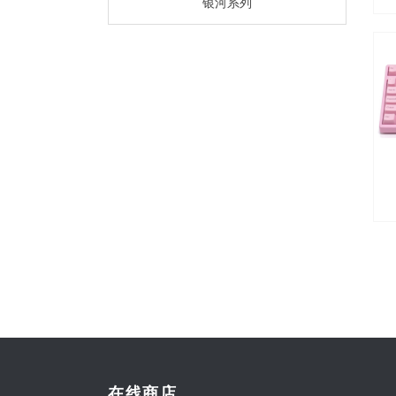
银河系列
特
+
特
在线商店