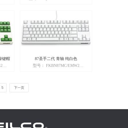
手系列」
TenKeyless
商品名： FILCO金属机械键盘 87键
颜色： 金属原色
ry粉轴
特性： 日产+高度可调+金属制+茶青
+ 全新二
红银四轴可选
重量：3.6KG
尺寸：370×282×57mm
可选配件：马卡龙超薄手托
绿键帽
87圣手二代 青轴 纯白色
2
型号： FKBN87MC/EMW2
ble
商品名： Majestouch「87圣手二代」
双模版
颜色： 纯白
特性： 英语ASCII配列 + Cherry茶轴
5
下一页
y轴 +
+ 全键无冲突 + 迷你87键 无数字区
能