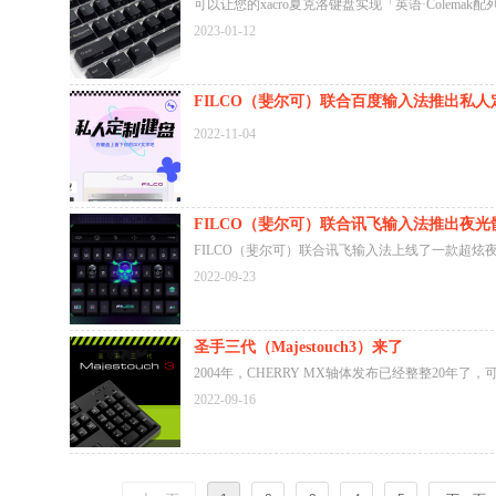
可以让您的xacro夏克洛键盘实现「英语·Colemak
·Dvorak配列」以及「英语·Mac配列」
2023-01-12
FILCO（斐尔可）联合百度输入法推出私人
皮肤
2022-11-04
FILCO（斐尔可）联合讯飞输入法推出夜光
皮肤
FILCO（斐尔可）联合讯飞输入法上线了一款超炫
肤，斐尔可粉丝专属1分钱限时兑换活动正在进行中
2022-09-23
原价12元），您可扫描图片中二维码下载安装讯飞
照图片所示方法进行兑换。（兑换码链接在图片下方
钱兑换活动仅支持安卓平台）
圣手三代（Majestouch3）来了
2004年，CHERRY MX轴体发布已经整整20年了
实，评价也越来越高，但在世界范围内，采用CHERR
2022-09-16
的第三方键盘很少。那一年，斐尔可（FILCO）一
（Majestouch）键盘诞生了，其搭载了德国CHERR
轴体，作为斐尔可（FILCO）键盘的旗舰型号。那
席卷日本市场，还没有第三方键盘厂商采用德国CHE
MX轴体。