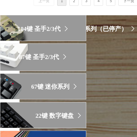
上一页
1
2
3
4
5
下一页
距一代圣手（Majestouch）键盘已诞生约20年过去
尔可（FILCO）除了采用高品质的CHERRY MX
手三代（Majestouch3）赋予其他更高的品质要求。
104键 圣手2/3代
ꁕ
圣手系列（已停产）
ꁕ
87键 圣手2/3代
ꁕ
67键 迷你系列
ꁕ
22键 数字键盘
ꁕ