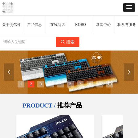
关于斐尔可
产品信息
在线商店
KOBO
新闻中心
联系与服务
끠
搜索
넳
넲
1
2
3
4
5
6
7
8
9
10
PRODUCT /
推荐产品