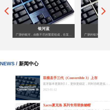
넳
넲
银河蓝
银
光
纹
，
，
白
广渺的银河，由数不尽的繁星组成，在某个
广渺的银河，由数
荧
起
起
观
夜深人静的时刻，闪闪发光的群星，仿佛一
夜深人静的时刻， 
漆
漆
一
片由闪亮繁星组成的瀑布，倾泻在深蓝色
色的瀑布，倾泻在
入
的，茫茫的夜空中。相比较于银河金，银河
中。 仔细品味，是
层
蓝给人的感觉更加平静。
的夜晚，迎接
华
NEWS /
新闻中心
/棱
护层
双模圣手三代（Convertible 3）上市
蓝牙版本更新到5.1，更快更稳定，同时功耗更低；
附带的USB线缆为Type-A to Type-C；
2023-01-12
独立的设备切换按键方便您切换设备；
配备了一个额外的USB接口；
Xacro夏克洛 系列专用替换键帽