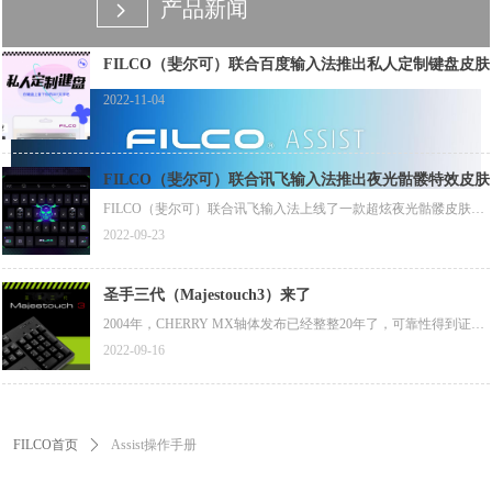
产品新闻
넲
FILCO（斐尔可）联合百度输入法推出私人定制键盘皮肤
2022-11-04
FILCO（斐尔可）联合讯飞输入法推出夜光骷髅特效皮肤
FILCO（斐尔可）联合讯飞输入法上线了一款超炫夜光骷髅皮肤，
斐尔可粉丝专属1分钱限时兑换活动正在进行中（此款皮肤原价12
2022-09-23
元），您可扫描图片中二维码下载安装讯飞输入法后，按照图片所
示方法进行兑换。（兑换码链接在图片下方，目前1分钱兑换活动
仅支持安卓平台）
圣手三代（Majestouch3）来了
2004年，CHERRY MX轴体发布已经整整20年了，可靠性得到证
实，评价也越来越高，但在世界范围内，采用CHERRY MX轴体的
2022-09-16
第三方键盘很少。那一年，斐尔可（FILCO）一代圣手（Majestouc
h）键盘诞生了，其搭载了德国CHERRY公司的MX轴体，作为斐尔
可（FILCO）键盘的旗舰型号。那时，薄膜键盘席卷日本市场，还
没有第三方键盘厂商采用德国CHERRY公司的MX轴体。
FILCO首页
ꄲ
Assist操作手册
距一代圣手（Majestouch）键盘已诞生约20年过去了。今天，斐尔
可（FILCO）除了采用高品质的CHERRY MX轴体外，还为圣手三