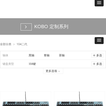
KOBO 定制系列
넲
全部分类
104二代
ꁇ
轴体
黑轴
青轴
茶轴
ꄸ
多选
键盘类型
红轴
104键
粉轴（静音）
银轴
ꄸ
多选
更多选项
ꀁ