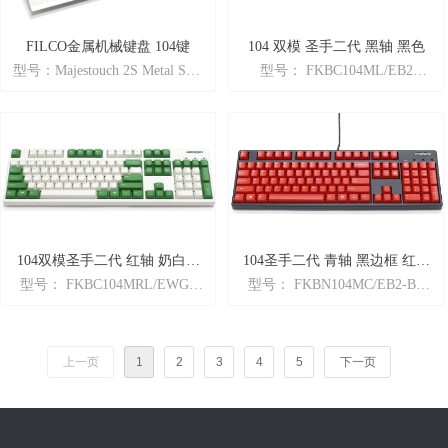
重量：2.54kg
尺寸：W432 x D223 x H70mm
FILCO金属机械键盘 104键
104 双模 圣手二代 黑轴 黑色
型号：Majestouch 2S Metal SUS
型号： FKBC104ML/EB2
FULL SIZE
商品名： Majestouch Convertible
商品名： FILCO金属机械键盘
2「104圣手二代」 蓝牙有线双
104键
模版
颜色： 金属原色
颜色： 黑（框体）
特性： 日产+高度可调+金属制
特性： 英语ASCII配列 + Cherry
+茶青红银四轴可选
轴 + 蓝牙/有线双模 + 多媒体功
重量：4.4KG
能
尺寸：450×282×57mm
可选配件：马卡龙超薄手托
104双模圣手二代 红轴 奶白色
104圣手二代 青轴 黑边框 红键
型号： FKBC104MRL/EWG2
型号： FKBN104MC/EB2-BR
绿键帽
帽
商品名： Majestouch Convertible
商品名： Majestouch2「圣手二
2「104圣手二代」 蓝牙有线双
代系列」 黑色边框 红色键帽
模版
颜色： 黑（框体）
上一页
1
2
3
4
5
下一页
颜色： 奶白色 绿键帽
特性： 英语ASCII配列 + Cherry
特性： 英语ASCII配列 + Cherry
轴 + N-key rollover全键无冲突
轴 + 蓝牙/有线双模 + 多媒体功
+ 全新二代
能