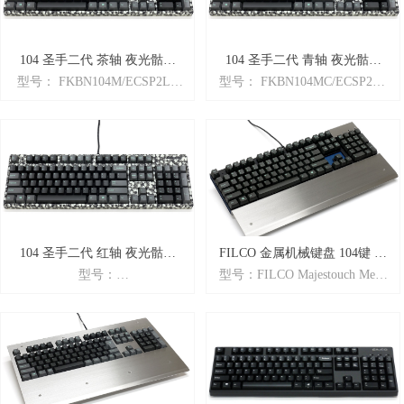
重量：1.4KG
重量：1.4KG
尺寸：440×138×38.5mm
尺寸：440×138×38.5mm
104 圣手二代 茶轴 夜光骷髅
104 圣手二代 青轴 夜光骷髅
型号： FKBN104M/ECSP2LS
型号： FKBN104MC/ECSP2LS
PBT多媒体版
PBT多媒体版
商品名： Majestouch2「圣手系
商品名： Majestouch2「圣手系
列」二代
列」二代
颜色： 夜光骷髅
颜色： 夜光骷髅
特性： 英语ASCII配列 + Cherry
特性： 英语ASCII配列 + Cherry
茶轴 + N-key rollover全键无冲
青轴 + N-key rollover全键无冲
突 + 全新二代
突 + 全新二代
104 圣手二代 红轴 夜光骷髅
FILCO 金属机械键盘 104键 钢
型号：
型号：FILCO Majestouch Metal
PBT多媒体版
甲版
FKBN104MRL/ECSP2LS
SUS NKD
商品名： Majestouch2「圣手系
商品名： FILCO金属机械键盘
列」二代
104键 钢甲版
颜色： 夜光骷髅
颜色： 金属原色 SUS430
特性： 英语ASCII配列 + Cherry
特性： 日本生产 + 高度可调节
红轴 + N-key rollover全键无冲
+ 金属制品 + 茶青红银四轴可
突 + 全新二代
选