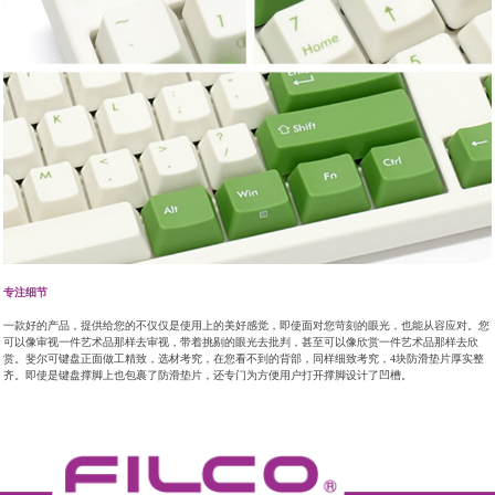
专注细节
一款好的产品，提供给您的不仅仅是使用上的美好感觉，即使面对您苛刻的眼光，也能从容应对。您
可以像审视一件艺术品那样去审视，带着挑剔的眼光去批判，甚至可以像欣赏一件艺术品那样去欣
赏。斐尔可键盘正面做工精致，选材考究，在您看不到的背部，同样细致考究，4块防滑垫片厚实整
齐。即使是键盘撑脚上也包裹了防滑垫片，还专门为方便用户打开撑脚设计了凹槽。