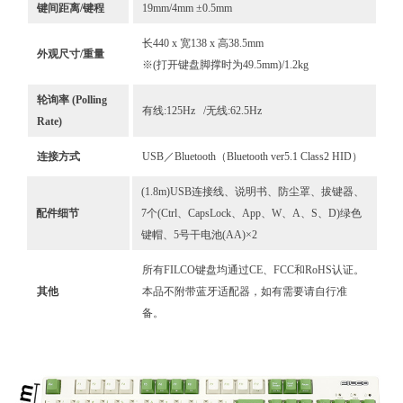
键间距离/键程
19mm/4mm ±0.5mm
长440 x 宽138 x 高38.5mm
外观尺寸/重量
※(打开键盘脚撑时为49.5mm)/1.2kg
轮询率 (Polling
有线:125Hz /无线:62.5Hz
Rate)
连接方式
USB／Bluetooth（Bluetooth ver5.1 Class2 HID）
(1.8m)USB连接线、说明书、防尘罩、拔键器、
配件细节
7个(Ctrl、CapsLock、App、W、A、S、D)绿色
键帽、5号干电池(AA)×2
所有FILCO键盘均通过CE、FCC和RoHS认证。
其他
本品不附带蓝牙适配器，如有需要请自行准
备。