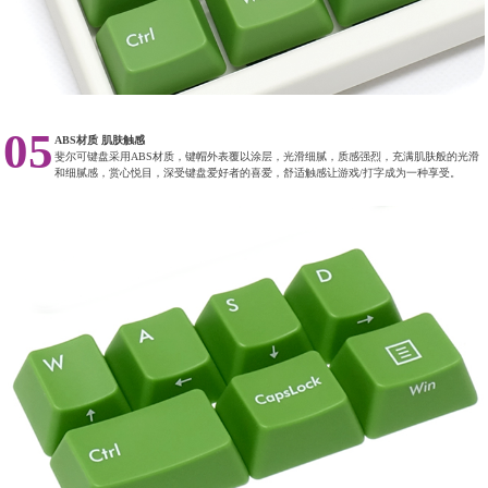
05
ABS材质 肌肤触感
斐尔可键盘采用ABS材质，键帽外表覆以涂层，光滑细腻，质感强烈，充满肌肤般的光滑
和细腻感，赏心悦目，深受键盘爱好者的喜爱，舒适触感让游戏/打字成为一种享受。