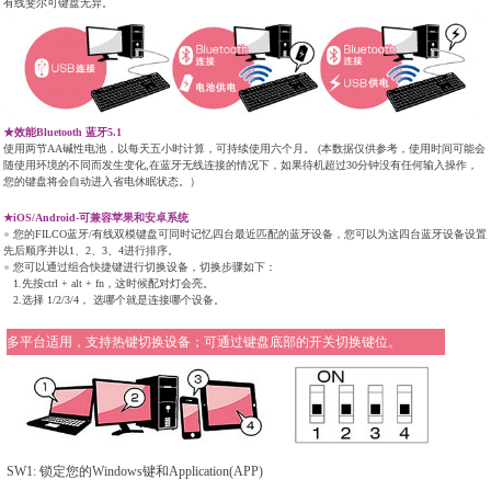
有线斐尔可键盘无异。
★效能Bluetooth 蓝牙5.1
使用两节AA碱性电池，以每天五小时计算，可持续使用六个月。 (本数据仅供参考，使用时间可能会
随使用环境的不同而发生变化,在蓝牙无线连接的情况下，如果待机超过30分钟没有任何输入操作，
您的键盘将会自动进入省电休眠状态。）
★iOS/Android-可兼容苹果和安卓系统
●
您的FILCO蓝牙/有线双模键盘可同时记忆四台最近匹配的蓝牙设备，您可以为这四台蓝牙设备设置
先后顺序并以1、2、3、4进行排序。
●
您可以通过组合快捷键进行切换设备，切换步骤如下：
1.先按ctrl + alt + fn，这时候配对灯会亮。
2.选择 1/2/3/4， 选哪个就是连接哪个设备。
多平台适用，支持热键切换设备；可通过键盘底部的开关切换键位。
SW1: 锁定您的Windows键和Application(APP)