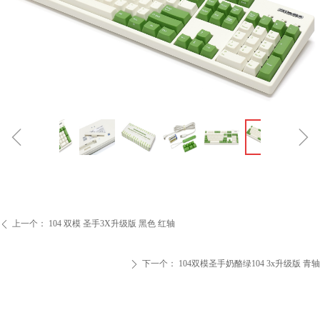
ꁆ
ꁇ
上一个：
104 双模 圣手3X升级版 黑色 红轴
ꄴ
下一个：
104双模圣手奶酪绿104 3x升级版 青轴
ꄲ