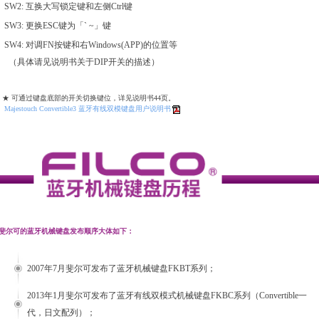
SW2: 互换大写锁定键和左侧Ctrl键
SW3: 更换ESC键为「` ~」键
SW4: 对调FN按键和右Windows(APP)的位置等
（具体请见说明书关于DIP开关的描述）
★ 可通过键盘底部的开关切换键位，详见说明书44页。
Majestouch Convertible3 蓝牙有线双模键盘用户说明书
斐尔可的蓝牙机械键盘发布顺序大体如下：
2007年7月斐尔可发布了蓝牙机械键盘FKBT系列；
2013年1月斐尔可发布了蓝牙有线双模式机械键盘FKBC系列（Convertible一
代，日文配列）；