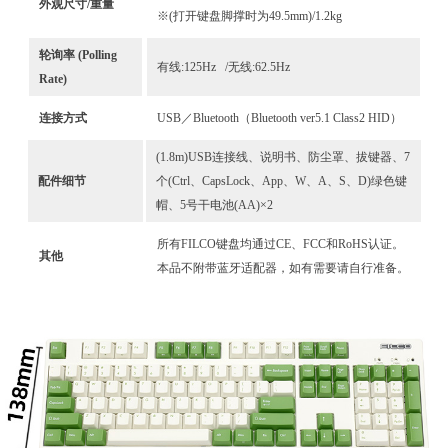
外观尺寸/重量
※(打开键盘脚撑时为49.5mm)/1.2kg
轮询率 (Polling
有线:125Hz /无线:62.5Hz
Rate)
连接方式
USB／Bluetooth（Bluetooth ver5.1 Class2 HID）
(1.8m)USB连接线、说明书、防尘罩、拔键器、7
配件细节
个(Ctrl、CapsLock、App、W、A、S、D)绿色键
帽、5号干电池(AA)×2
所有FILCO键盘均通过CE、FCC和RoHS认证。
其他
本品不附带蓝牙适配器，如有需要请自行准备。