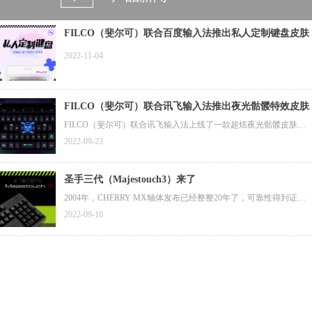
FILCO（斐尔可）联合百度输入法推出私人定制键盘皮肤
2022-11-04
FILCO（斐尔可）联合讯飞输入法推出夜光骷髅特效皮肤
FILCO（斐尔可）联合讯飞输入法上线了一款超炫夜光骷髅皮肤，
斐尔可粉丝专属1分钱限时兑换活动正在进行中（此款皮肤原价12
2022-09-23
元），您可扫描图片中二维码下载安装讯飞输入法后，按照图片所
示方法进行兑换。（兑换码链接在图片下方，目前1分钱兑换活动仅
支持安卓平台）
圣手三代（Majestouch3）来了
2004年，CHERRY MX轴体发布已经整整20年了，可靠性得到证
实，评价也越来越高，但在世界范围内，采用CHERRY MX轴体的
2022-09-16
第三方键盘很少。那一年，斐尔可（FILCO）一代圣手（Majestouc
h）键盘诞生了，其搭载了德国CHERRY公司的MX轴体，作为斐尔
可（FILCO）键盘的旗舰型号。那时，薄膜键盘席卷日本市场，还
没有第三方键盘厂商采用德国CHERRY公司的MX轴体。
距一代圣手（Majestouch）键盘已诞生约20年过去了。今天，斐尔可
（FILCO）除了采用高品质的CHERRY MX轴体外，还为圣手三代
（Majestouch3）赋予其他更高的品质要求。