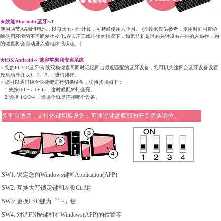
★效能Bluetooth 蓝牙5.1
使用两节AA碱性电池，以每天五小时计算，可持续使用六个月。 (本数据仅供参考，使用时间可能会
随使用环境的不同而发生变化,在蓝牙无线连接的情况下，如果待机超过30分钟没有任何输入操作，您
的键盘将会自动进入省电休眠状态。）
★iOS/Android-可兼容苹果和安卓系统
●
您的FILCO蓝牙/有线双模键盘可同时记忆四台最近匹配的蓝牙设备，您可以为这四台蓝牙设备设置
先后顺序并以1、2、3、4进行排序。
●
您可以通过组合快捷键进行切换设备，切换步骤如下：
1.先按ctrl + alt + fn，这时候配对灯会亮。
2.选择 1/2/3/4， 选哪个就是连接哪个设备。
多平台适用，支持热键切换设备；可通过键盘底部的开关切换键位。
SW1: 锁定您的Windows键和Application(APP)
SW2: 互换大写锁定键和左侧Ctrl键
SW3: 更换ESC键为「` ~」键
SW4: 对调FN按键和右Windows(APP)的位置等