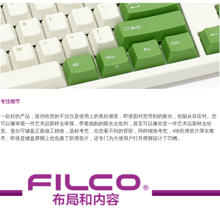
专注细节
一款好的产品，提供给您的不仅仅是使用上的美好感觉，即使面对您苛刻的眼光，也能从容应对。您
可以像审视一件艺术品那样去审视，带着挑剔的眼光去批判，甚至可以像欣赏一件艺术品那样去欣
赏。斐尔可键盘正面做工精致，选材考究，在您看不到的背部，同样细致考究，4块防滑垫片厚实整
齐。即使是键盘撑脚上也包裹了防滑垫片，还专门为方便用户打开撑脚设计了凹槽。