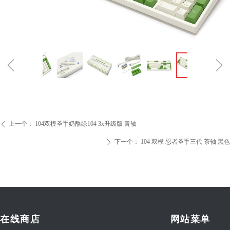
ꁆ
ꁇ
上一个：
104双模圣手奶酪绿104 3x升级版 青轴
ꄴ
下一个：
104 双模 忍者圣手三代 茶轴 黑色
ꄲ
在线商店
网站菜单