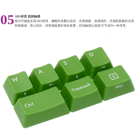
05
ABS材质 肌肤触感
斐尔可键盘采用ABS材质，键帽外表覆以涂层，光滑细腻，质感强烈，充满肌肤般的光滑
和细腻感，赏心悦目，深受键盘爱好者的喜爱，舒适触感让游戏/打字成为一种享受。