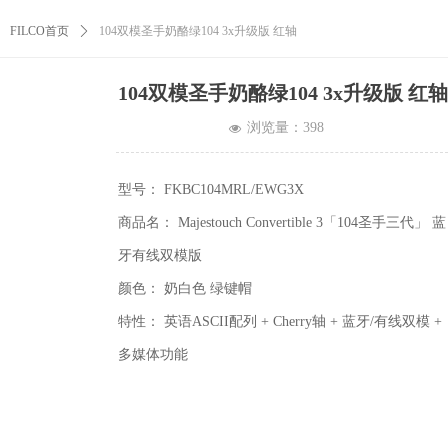
FILCO首页
ꄲ
104双模圣手奶酪绿104 3x升级版 红轴
104双模圣手奶酪绿104 3x升级版 红轴
浏览量：
398
넶
型号： FKBC104MRL/EWG3X
商品名： Majestouch Convertible 3「104圣手三代」 蓝
牙有线双模版
颜色： 奶白色 绿键帽
特性： 英语ASCII配列 + Cherry轴 + 蓝牙/有线双模 +
多媒体功能