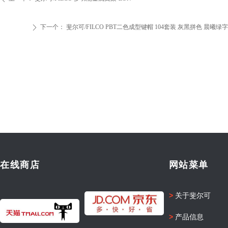
下一个：
斐尔可/FILCO PBT二色成型键帽 104套装 灰黑拼色 晨曦绿字
ꄲ
在线商店
网站菜单
>
关于斐尔可
>
产品信息