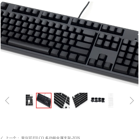
ꁆ
ꁇ
上一个：
斐尔可/FILCO 多功能金属支架-ZON
ꄴ