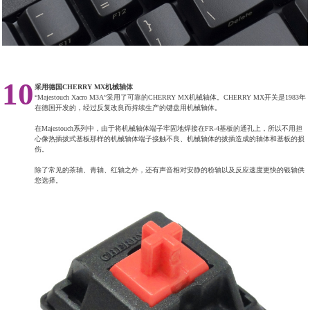
10
采用德国CHERRY MX机械轴体
“Majestouch Xacro M3A”采用了可靠的CHERRY MX机械轴体。CHERRY MX开关是1983年
在德国开发的，经过反复改良而持续生产的键盘用机械轴体。
在Majestouch系列中，由于将机械轴体端子牢固地焊接在FR-4基板的通孔上，所以不用担
心像热插拔式基板那样的机械轴体端子接触不良、机械轴体的拔插造成的轴体和基板的损
伤。
除了常见的茶轴、青轴、红轴之外，还有声音相对安静的粉轴以及反应速度更快的银轴供
您选择。