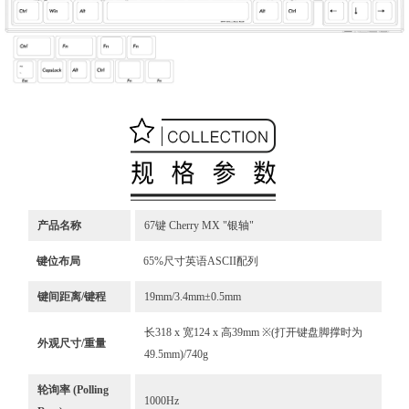
产品名称
67键 Cherry MX "银轴"
键位布局
65%尺寸英语ASCII配列
键间距离/键程
19mm/3.4mm±0.5mm
长318 x 宽124 x 高39mm ※(打开键盘脚撑时为
外观尺寸/重量
49.5mm)/740g
轮询率 (Polling
1000Hz