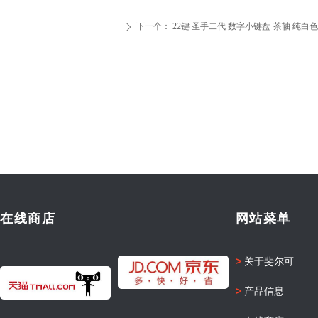
下一个：
22键 圣手二代 数字小键盘·茶轴 纯白色
ꄲ
在线商店
网站菜单
>
关于斐尔可
>
产品信息