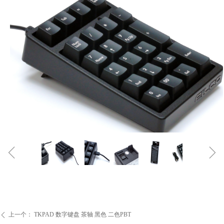
ꁆ
ꁇ
上一个：
TKPAD 数字键盘 茶轴 黑色 二色PBT
ꄴ