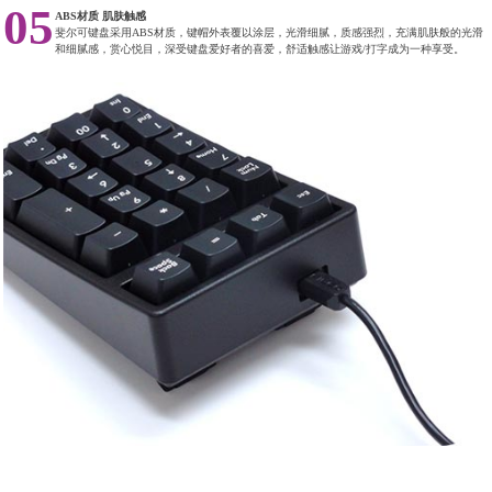
05
ABS材质 肌肤触感
斐尔可键盘采用ABS材质，键帽外表覆以涂层，光滑细腻，质感强烈，充满肌肤般的光滑
和细腻感，赏心悦目，深受键盘爱好者的喜爱，舒适触感让游戏/打字成为一种享受。