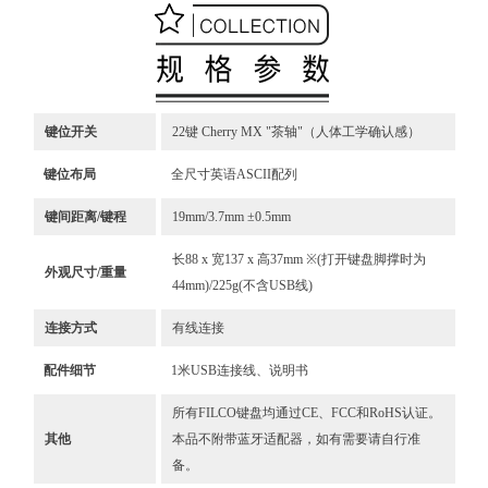
键位开关
22键 Cherry MX "茶轴"（人体工学确认感）
键位布局
全尺寸英语ASCII配列
键间距离/键程
19mm/3.7mm ±0.5mm
长88 x 宽137 x 高37mm ※(打开键盘脚撑时为
外观尺寸/重量
44mm)/225g(不含USB线)
连接方式
有线连接
配件细节
1米USB连接线、说明书
所有FILCO键盘均通过CE、FCC和RoHS认证。
其他
本品不附带蓝牙适配器，如有需要请自行准
备。