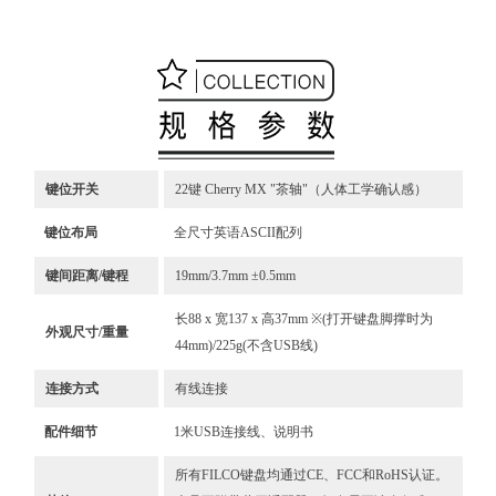
键位开关
22键 Cherry MX "茶轴"（人体工学确认感）
键位布局
全尺寸英语ASCII配列
键间距离/键程
19mm/3.7mm ±0.5mm
长88 x 宽137 x 高37mm ※(打开键盘脚撑时为
外观尺寸/重量
44mm)/225g(不含USB线)
连接方式
有线连接
配件细节
1米USB连接线、说明书
所有FILCO键盘均通过CE、FCC和RoHS认证。