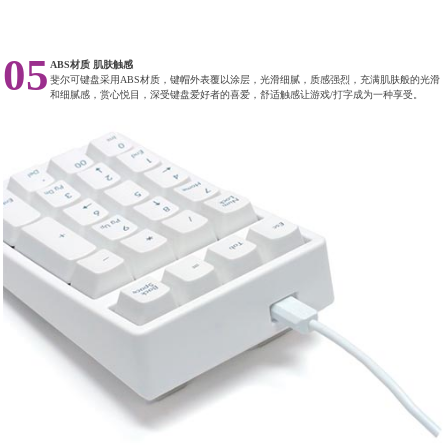
05
ABS材质 肌肤触感
斐尔可键盘采用ABS材质，键帽外表覆以涂层，光滑细腻，质感强烈，充满肌肤般的光滑
和细腻感，赏心悦目，深受键盘爱好者的喜爱，舒适触感让游戏/打字成为一种享受。