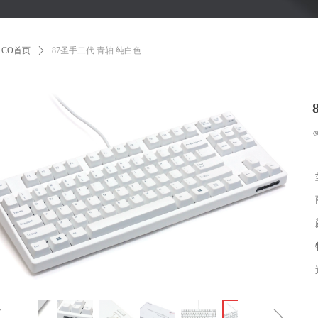
ILCO首页
ꄲ
87圣手二代 青轴 纯白色
ꁆ
ꁇ