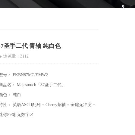
87圣手二代 青轴 纯白色
浏览量：
3112
넶
型号： FKBN87MC/EMW2
商品名： Majestouch「87圣手二代」
颜色： 纯白
特性： 英语ASCII配列 + Cherry茶轴 + 全键无冲突 +
迷你87键 无数字区