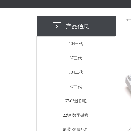
F
产品信息
넲
104三代
87三代
104二代
87二代
67/63迷你啦
22键 数字键盘
原装 键盘配件