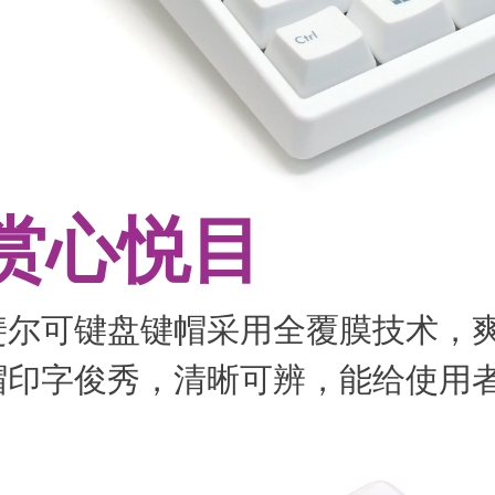
赏心悦目
斐尔可键盘键帽采用全覆膜技术，
帽印字俊秀，清晰可辨，能给使用