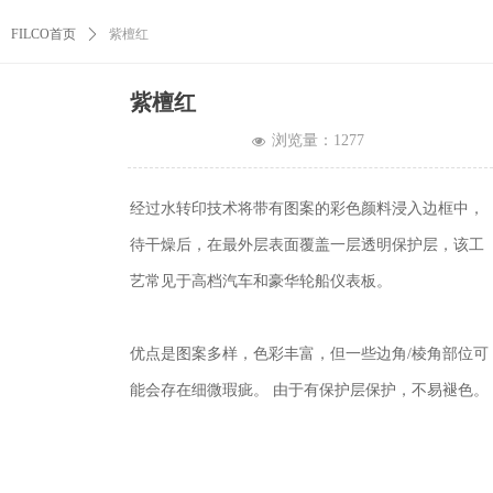
FILCO首页
ꄲ
紫檀红
紫檀红
浏览量：
1277
넶
经过水转印技术将带有图案的彩色颜料浸入边框中，
待干燥后，在最外层表面覆盖一层透明保护层，该工
艺常见于高档汽车和豪华轮船仪表板。
优点是图案多样，色彩丰富，但一些边角/棱角部位可
能会存在细微瑕疵。 由于有保护层保护，不易褪色。