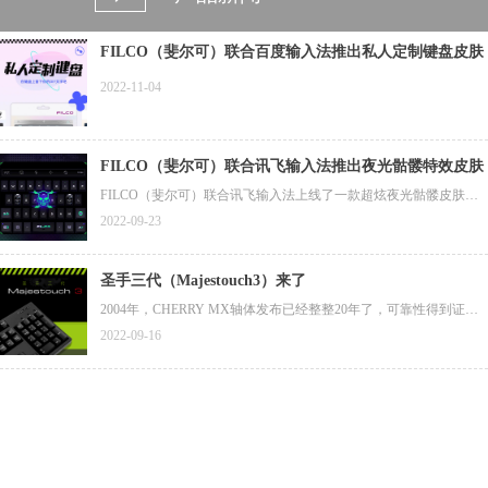
FILCO（斐尔可）联合百度输入法推出私人定制键盘皮肤
2022-11-04
FILCO（斐尔可）联合讯飞输入法推出夜光骷髅特效皮肤
FILCO（斐尔可）联合讯飞输入法上线了一款超炫夜光骷髅皮肤，
斐尔可粉丝专属1分钱限时兑换活动正在进行中（此款皮肤原价12
2022-09-23
元），您可扫描图片中二维码下载安装讯飞输入法后，按照图片所
示方法进行兑换。（兑换码链接在图片下方，目前1分钱兑换活动仅
支持安卓平台）
圣手三代（Majestouch3）来了
2004年，CHERRY MX轴体发布已经整整20年了，可靠性得到证
实，评价也越来越高，但在世界范围内，采用CHERRY MX轴体的
2022-09-16
第三方键盘很少。那一年，斐尔可（FILCO）一代圣手（Majestouc
h）键盘诞生了，其搭载了德国CHERRY公司的MX轴体，作为斐尔
可（FILCO）键盘的旗舰型号。那时，薄膜键盘席卷日本市场，还
没有第三方键盘厂商采用德国CHERRY公司的MX轴体。
距一代圣手（Majestouch）键盘已诞生约20年过去了。今天，斐尔可
（FILCO）除了采用高品质的CHERRY MX轴体外，还为圣手三代
（Majestouch3）赋予其他更高的品质要求。