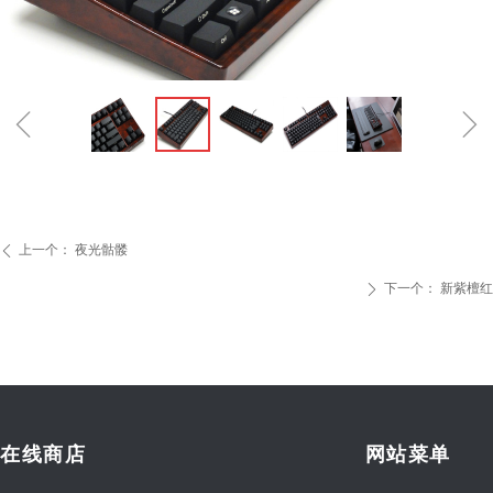
ꁆ
ꁇ
上一个：
夜光骷髅
ꄴ
下一个：
新紫檀红
ꄲ
在线商店
网站菜单