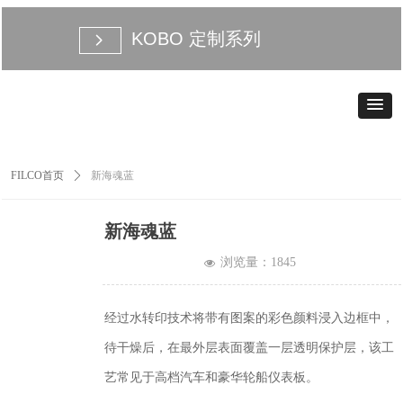
KOBO 定制系列
넲
FILCO首页
ꄲ
新海魂蓝
新海魂蓝
浏览量：
1845
넶
经过水转印技术将带有图案的彩色颜料浸入边框中，
待干燥后，在最外层表面覆盖一层透明保护层，该工
艺常见于高档汽车和豪华轮船仪表板。