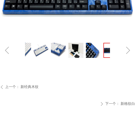
ꁆ
ꁇ
上一个：
新经典木纹
ꄴ
下一个：
新格纹白
ꄲ