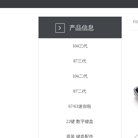
F
产品信息
넲
104三代
87三代
104二代
87二代
67/63迷你啦
22键 数字键盘
原装 键盘配件