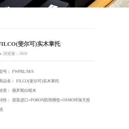
FILCO(斐尔可)实木掌托
浏览量：
3650
넶
型号： FWPRL/M/S
商品名： FILCO(斐尔可)实木掌托
材质： 俄罗斯白蜡木
特性： 原装进口+PORON防滑脚垫+OSMO环保天然
蜡