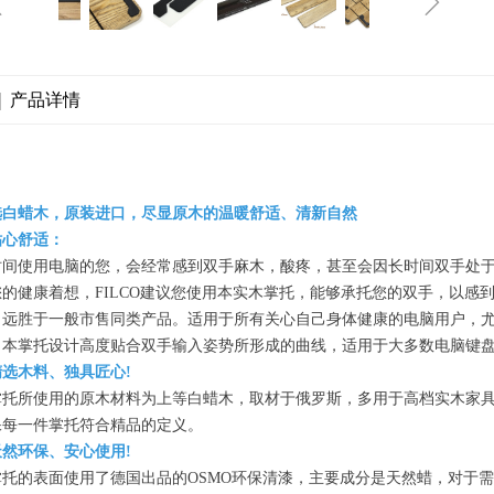
ꁆ
ꁇ
|
产品详情
选白蜡木，原装进口，尽显原木的温暖舒适、清新自然
贴心舒适：
时间使用电脑的您，会经常感到双手麻木，酸疼，甚至会因长时间双手处
您的健康着想，FILCO建议您使用本实木掌托，能够承托您的双手，以感
，远胜于一般市售同类产品。适用于所有关心自己身体健康的电脑用户，
，本掌托设计高度贴合双手输入姿势所形成的曲线，适用于大多数电脑键
精选木料、独具匠心!
掌托所使用的原木材料为上等白蜡木，取材于俄罗斯，多用于高档实木家
保每一件掌托符合精品的定义。
天然环保、安心使用!
掌托的表面使用了德国出品的OSMO环保清漆，主要成分是天然蜡，对于