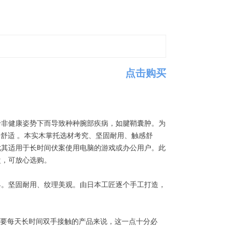
点击购买
于非健康姿势下而导致种种腕部疾病，如腱鞘囊肿。为
到舒适 。本实木掌托选材考究、坚固耐用、触感舒
尤其适用于长时间伏案使用电脑的游戏或办公用户。此
盘，可放心选购。
具。坚固耐用、纹理美观。由日本工匠逐个手工打造，
需要每天长时间双手接触的产品来说，这一点十分必