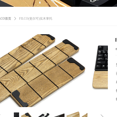
ILCO首页
ꄲ
FILCO(斐尔可)实木掌托