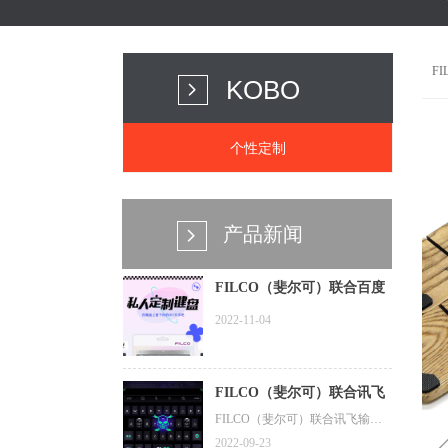
F
KOBO
넲
个性定制
产品新闻
넲
FILCO（斐尔可）联合百度
输入法推出私人定制键盘皮
2022-11-04
肤
FILCO（斐尔可）联合讯飞
输入法推出夜光骷髅特效皮
FILCO（斐尔可）联合讯飞输入
法上线了一款超炫夜光骷髅皮
肤
2022-09-23