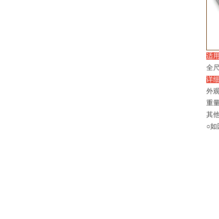
适
全尺
详
外观尺
重量 
其他
○