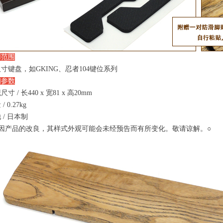
用范围
寸键盘，如GKING、忍者104键位系列
细参数
寸 / 长440 x 宽81 x 高20mm
/ 0.27kg
 / 日本制
如因产品的改良，其样式外观可能会未经预告而有所变化。敬请谅解。○