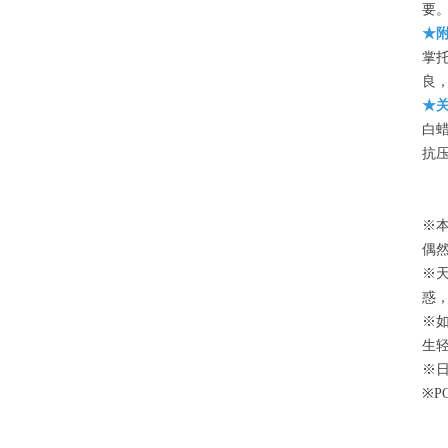
要
★附
掌托
良
★
白
抗
※
偶
※
惑
※
生
※
※P