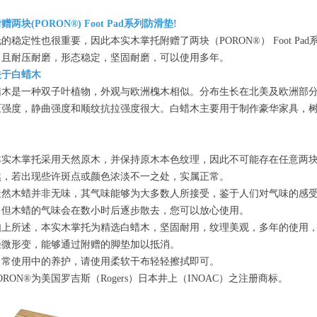
。
赠两块(PORON®) Foot Pad系列防滑垫!
的稳定性也很重要，因此本实木掌托附赠了两块（PORON®） Foot 
，且耐压耐磨，形态稳定，坚固耐磨，可以使用多年。
关于白蜡木
蜡木是一种双子叶植物，外观与欧洲槐木相似。分布生长在北美及欧洲部
压强度，静曲强度和顺纹抗拉强度很大。白蜡木主要用于制作豪华家具，
本实木掌托采用天然原木，并保持原木本色纹理，因此不可能存在任意两
然，若出现些许斑点或颜色浓淡不一之处，实属正常。
天然木蜡并非无味，其气味能够为大多数人所接受，鉴于人们对气味的感
，但木蜡的气味会在数小时后逐步散去，您可以放心使用。
如上所述，本实木掌托为精选白蜡木，坚固耐用，纹理美观，多年的使用
轻微形变，能够通过附赠的脚垫加以抵消。
日常使用中的养护，请使用柔软干布轻轻擦拭即可。
ORON®为美国罗吉斯（Rogers）日本井上（INOAC）之注册商标。