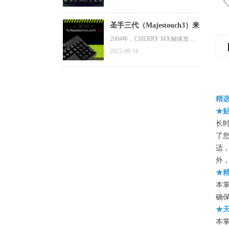
肤，斐尔可粉丝专属1分钱限时兑
换活动正在进行中（此款皮肤原
价12元），您可扫描图片中二维
圣手三代（Majestouch3）来
码下载安装讯飞输入法后，按照
了
2004年，CHERRY MX轴体发布
图片所示方法进行兑换。（兑换
已经整整20年了，可靠性得到证
码链接在图片下方，目前1分钱兑
2022-09-16
实，评价也越来越高，但在世界
换活动仅支持安卓平台）
范围内，采用CHERRY MX轴体
的第三方键盘很少。那一年，斐
尔可（FILCO）一代圣手（Majest
ouch）键盘诞生了，其搭载了德
精
国CHERRY公司的MX轴体，作为
★
斐尔可（FILCO）键盘的旗舰型
号。那时，薄膜键盘席卷日本市
长
场，还没有第三方键盘厂商采用
了
德国CHERRY公司的MX轴体。
适
距一代圣手（Majestouch）键盘已
外
诞生约20年过去了。今天，斐尔
★
可（FILCO）除了采用高品质的C
本
HERRY MX轴体外，还为圣手三
代（Majestouch3）赋予其他更高
确
的品质要求。
★
本