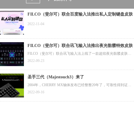
FILCO（斐尔可）联合百度输入法推出私人定制键盘皮肤
2022-11-04
FILCO（斐尔可）联合讯飞输入法推出夜光骷髅特效皮肤
FILCO（斐尔可）联合讯飞输入法上线了一款超炫夜光骷髅皮肤，
斐尔可粉丝专属1分钱限时兑换活动正在进行中（此款皮肤原价12
2022-09-23
元），您可扫描图片中二维码下载安装讯飞输入法后，按照图片所
示方法进行兑换。（兑换码链接在图片下方，目前1分钱兑换活动仅
支持安卓平台）
圣手三代（Majestouch3）来了
2004年，CHERRY MX轴体发布已经整整20年了，可靠性得到证
实，评价也越来越高，但在世界范围内，采用CHERRY MX轴体的
2022-09-16
第三方键盘很少。那一年，斐尔可（FILCO）一代圣手（Majestouc
h）键盘诞生了，其搭载了德国CHERRY公司的MX轴体，作为斐尔
可（FILCO）键盘的旗舰型号。那时，薄膜键盘席卷日本市场，还
没有第三方键盘厂商采用德国CHERRY公司的MX轴体。
距一代圣手（Majestouch）键盘已诞生约20年过去了。今天，斐尔可
（FILCO）除了采用高品质的CHERRY MX轴体外，还为圣手三代
（Majestouch3）赋予其他更高的品质要求。