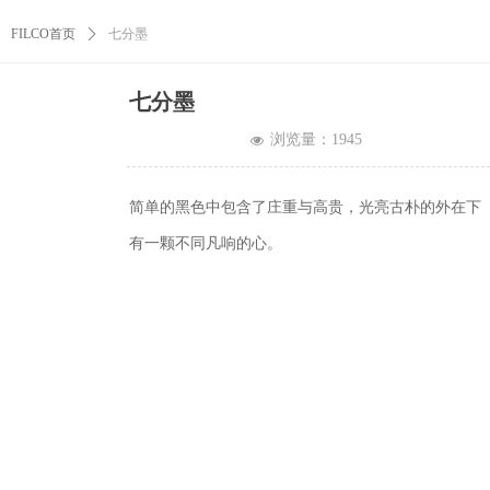
FILCO首页
ꄲ
七分墨
七分墨
浏览量：
1945
넶
简单的黑色中包含了庄重与高贵，光亮古朴的外在下
有一颗不同凡响的心。