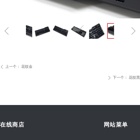
ꁆ
ꁇ
上一个：
花纹金
ꄴ
下一个：
花纹黑
ꄲ
在线商店
网站菜单