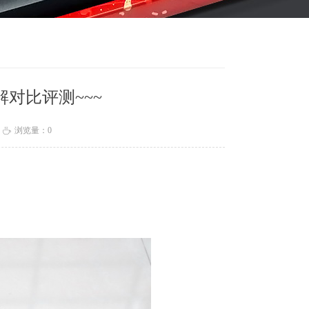
解对比评测~~~
浏览量：
0
ꄘ