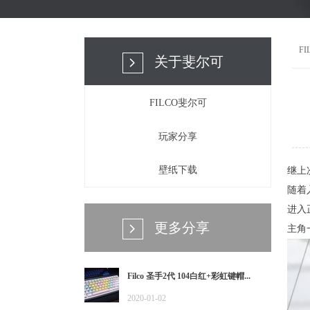
F
关于斐尔可
넲
FILCO斐尔可
玩家分享
壁纸下载
继上
随着
进入
更多分享
主角
넲
Filco 圣手2代 104白红+彩虹键帽...
2020-01-02