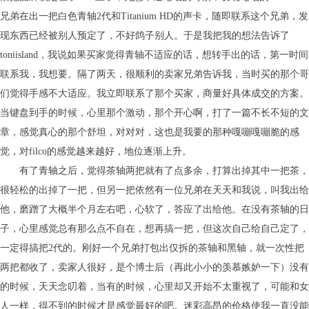
兄弟在出一把白色青轴2代和Titanium HD的声卡，随即联系这个兄弟，发
现东西已经被别人预定了，不好鸽子别人。于是我把我的想法告诉了
toniisland，我说如果买家觉得青轴不适应的话，想转手出的话，第一时间
联系我，我想要。隔了两天，很顺利的卖家兄弟告诉我，当时买的那个哥
们觉得手感不大适应。我立即联系了那个买家，商量好具体成交的方案。
当键盘到手的时候，心里那个激动，那个开心啊，打了一篇不长不短的文
章，感觉真心的那个舒坦，对对对，这也是我要的那种嘎嘣嘎嘣脆的感
觉，对filco的感觉越来越好，地位逐渐上升。
有了青轴之后，觉得茶轴两把就有了点多余，打算出掉其中一把茶，
很轻松的出掉了一把，但另一把依然有一位兄弟在天天和我说，叫我出给
他，磨蹭了大概半个月左右吧，心软了，答应了出给他。在没有茶轴的日
子，心里感觉总有那么点不自在，想再搞一把，但这次自己给自己定了，
一定得搞把2代的。刚好一个兄弟打包出仅拆的茶轴和黑轴，就一次性把
两把都收了，卖家人很好，是个博士后（再此小小的羡慕嫉妒一下）没有
的时候，天天念叨着，当有的时候，心里却又开始不太重视了，可能和女
人一样，得不到的时候才是感觉最好的吧。迷彩高昂的价格使我一直没能