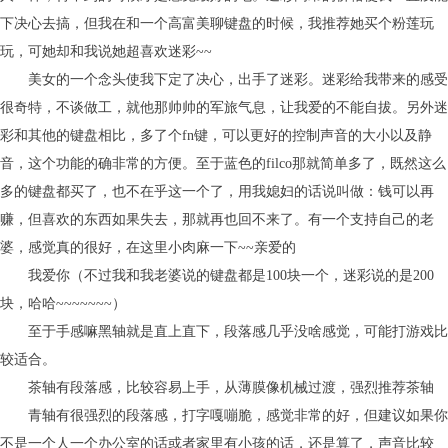
下决心去搞，但我在和一个高富美聊键盘的时候，我推荐她买个粉莲玩
玩，可她却和我说她超喜欢迷彩~~
美女的一个念头使我下定了决心，出手了迷彩。迷彩给我带来的感受
很奇特，不谈做工，就他那帅帅的军旅气息，让我爱的不能自拔。另外迷
彩和其他的键盘相比，多了个fn键，可以更好的控制声音的大小以及静
音，这个功能的确非常的方便。至于蓝色的filco那就简单多了，既然这么
多的键盘都买了，也不在乎这一个了，用我媳妇的话说叫做：钱可以再
赚，但喜欢的东西如果失去，那就再也回不来了。有一个支持自己的老
婆，感觉真的很好，在这里小肉麻一下~~亲爱的
我爱你（不过我和我老婆说的键盘都是100块一个，迷彩说的是200
块，哈哈~~~~~~~）
至于手感嘛黑轴就是直上直下，段落感几乎没啥感觉，可能打游戏比
较适合。
茶轴有段落感，比较容易上手，从薄膜像机械过渡，强烈推荐茶轴
青轴有很强烈的段落感，打字嘎嘣脆，感觉非常的好，但建议如果你
不是一个人一个办公室的话或者家里有小孩的话，还是算了，声音比较