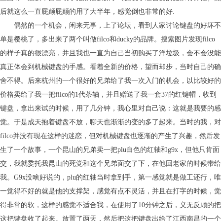
后就这么一直屁颠屁颠的用了大半年，感觉倒也非常的好.
偶然的一个机会，闲来无事，上了论坛，看到人家讨论键盘的好坏不
单是樱桃了，多出来了两个叫做filco和ducky的品牌。搜索图片发现filco
的样子真的很漂亮，并且我也一直为自己当初购买了洋垃圾，会不会没能
真正体会到机械键盘的手感。看着全新的价格，望而却步，当时自己的确
舍不得。后来杭州的一个很好的兄弟给了我一次入门的机会，以比较好的
价格卖给了我一把filco的1代茶轴，并且赠送了我一套37的红键帽，收到
键盘，拿出来试的时候，用了几分钟，我心里对自己说：这就是我要的感
觉。于是成天抱着键盘不放，聊天也渐渐的变的多了起来。当时的我，对
filco并没有现在这样的迷恋，但对机械键盘也逐渐的产生了兴趣，然后发
生了一个故事，一个昆山的兄弟卖一把plu白色的红轴和g9x，但他只肯面
交，我就委托我昆山的死党和这个兄弟面交了下，在他回老家的时候带给
我。G9x没啥好说的，plu的红轴当时拿到手，第一感觉就是做工还行，唯
一觉得不好的就是他的支撑架，感觉有点不灵活，并且在打字的时候，觉
得非常的软，这样的感觉不适合我，在使用了10分钟之后，义无反顾的把
这把键盘收了起来。放置了两天，然后把这把键盘出给了江西南昌的一个