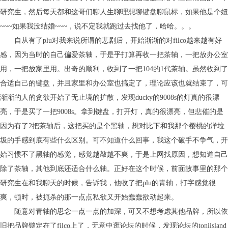
研究生，然后每天都和这哥们聊人生聊理想聊键盘聊鼠标，如果他是个妞
~~~如果我没结婚~~~，说不定我就跑过去找他了，哈哈。。。
自从有了plu对我来说所谓的悲剧后，开始渐渐的对filco越来越有好
感，因为当时的自己偏爱茶轴，于是乎打算再收一把茶轴，一把放办公室
用，一把放家里用。出奇的顺利，收到了一把104的1代茶轴。虽然收到了
合适自己的键盘，并且家里和办公室也搞定了，理论应该也就结束了，可
渐渐的人的贪欲开始了无止境的扩散，发现ducky的9008s的灯真的很漂
亮，于是买了一把9008s。拿到键盘，打开灯，真的很漂亮，但悲催的是
因为有了2把茶轴后，这把买的是个黑轴，想对比下和我那个樱桃的洋垃
圾的手感到底有些什么区别。可不知道什么回事，我这个破手不争气，开
始习惯不了黑轴的感觉，感觉越敲越不爽，于是上网找原因，想知道自己
除了茶轴，其他到底还适合什么轴。正好在这个时候，前面故事里的那个
研究生在和我聊天的时候，告诉我，他收了把plu的青轴，打字感觉很
爽，顿时，被扼杀的那一点点私欲又开始蠢蠢欲动起来。
随意对青轴的思念一点一点的加深，可又不想考虑其他品牌，所以依
旧把品牌锁定在了filco上了，无意中逛论坛的时候，发现论坛的toniisland