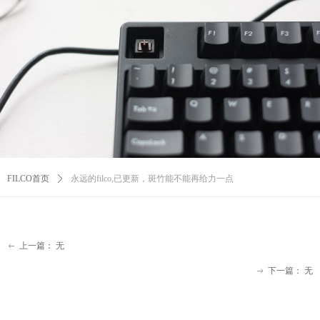
FILCO首页
ꄲ
永远的filco,已更新，斑竹能不能再给力一点
上一篇：
无
ꂃ
下一篇：
无
ꁹ