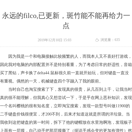
永远的filco,已更新，斑竹能不能再给力一
点
浏览量：
635
2019年12月10日
15:03
ꄘ
因为我是一个和电脑接触比较频繁的人，而我本人又不喜好打游戏，
因此我对电脑的内部配置并不是特别看重，为了考虑日常的舒适性，音箱
买了黑钻，声卡换了delta44.鼠标很久前一直就开始玩，但对键盘一直没
有重视。偶然的一天，机械键盘四个字蹦入了我的眼前。
当时自己也淘宝搜索了下，发现真的很贵，从几百到上千，让我当时
真的很不能理解，但我真心又想尝试一下，于是乎在网上恶补知识，发现
一个名叫樱桃的很有知名度，立即淘宝搜索，发现一款型号叫做11900的
二手键盘价钱很便宜，才200不到，后来才知道这就是所谓的洋垃圾。当
我收到这把键盘的第一时间，拆下了他的键帽放在水里泡啊泡，发现板子
上面有一层膜，自己动手把那层膜撕了（据说手感会变的更加有弹性）然