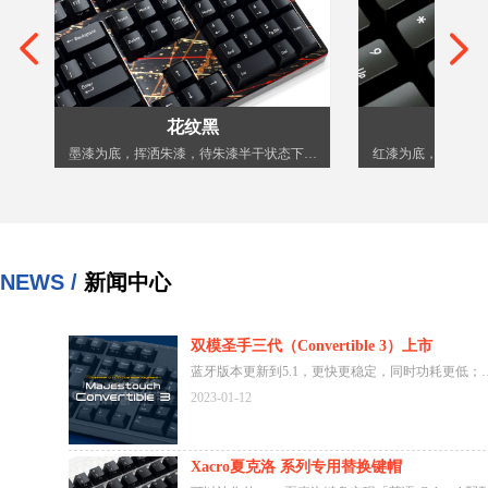
넳
넲
花纹黑
花
光
个
个
纹
白
墨漆为底，挥洒朱漆，待朱漆半干状态下，
红漆为底，挥洒金
片金
荧
一
观
撒入金粉、银粉。生动自然的画面，如溅起
撒入金粉、银粉。
一
色
空
的金朵银花飞舞眼前。手工挥洒，每一件漆
的金朵银花飞舞眼
宁静
入
河
器的花色均与众不同。
器的花色
层
华
NEWS /
新闻中心
/棱
护层
双模圣手三代（Convertible 3）上市
蓝牙版本更新到5.1，更快更稳定，同时功耗更低；
附带的USB线缆为Type-A to Type-C；
2023-01-12
独立的设备切换按键方便您切换设备；
配备了一个额外的USB接口；
Xacro夏克洛 系列专用替换键帽