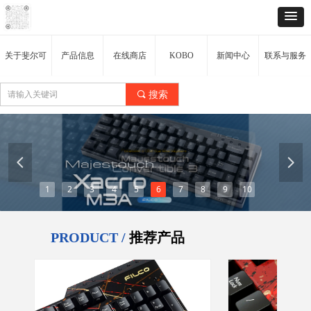
关于斐尔可
产品信息
在线商店
KOBO
新闻中心
联系与服务
끠
搜索
넳
넲
1
2
3
4
5
6
7
8
9
10
PRODUCT /
推荐产品