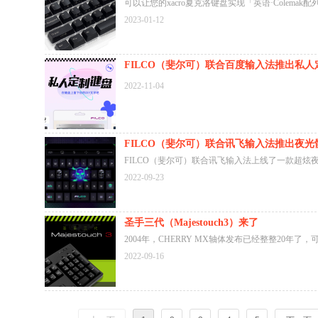
可以让您的xacro夏克洛键盘实现「英语·Colemak
·Dvorak配列」以及「英语·Mac配列」
2023-01-12
FILCO（斐尔可）联合百度输入法推出私人
皮肤
2022-11-04
FILCO（斐尔可）联合讯飞输入法推出夜光
皮肤
FILCO（斐尔可）联合讯飞输入法上线了一款超炫
肤，斐尔可粉丝专属1分钱限时兑换活动正在进行中
2022-09-23
原价12元），您可扫描图片中二维码下载安装讯飞
照图片所示方法进行兑换。（兑换码链接在图片下方
钱兑换活动仅支持安卓平台）
圣手三代（Majestouch3）来了
2004年，CHERRY MX轴体发布已经整整20年了
实，评价也越来越高，但在世界范围内，采用CHERR
2022-09-16
的第三方键盘很少。那一年，斐尔可（FILCO）一
（Majestouch）键盘诞生了，其搭载了德国CHERR
轴体，作为斐尔可（FILCO）键盘的旗舰型号。那
席卷日本市场，还没有第三方键盘厂商采用德国CHE
MX轴体。