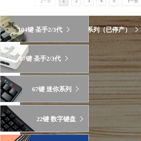
上一页
1
2
3
4
5
下一页
距一代圣手（Majestouch）键盘已诞生约20年过去
尔可（FILCO）除了采用高品质的CHERRY MX
手三代（Majestouch3）赋予其他更高的品质要求。
104键 圣手2/3代
ꁕ
圣手系列（已停产）
ꁕ
87键 圣手2/3代
ꁕ
67键 迷你系列
ꁕ
22键 数字键盘
ꁕ